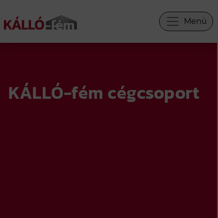
Menü
×
INFORMÁCIÓS PANEL
KÁLLÓ-fém cégcsoport
WEBÁRUHÁZ
KERÍTÉS SEGÍTŐ
KERÍTÉS TERVEZŐ
ÁRAJÁNLAT
INGYENES SZÍNMINTA