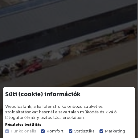
Süti (cookie) információk
Weboldalunk, a kallofem.hu különböző sütiket és
szolgáltatásokat használ a zavartalan működés és kiváló
látogatói élmény biztosítása érdekében.
Részletes beállítás
Funkcionális
Komfort
Statisztika
Marketing