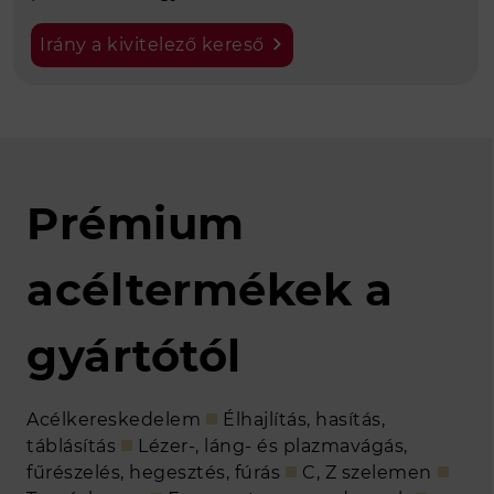
Irány a kivitelező kereső
Prémium
acéltermékek a
gyártótól
Acélkereskedelem
Élhajlítás, hasítás,
táblásítás
Lézer-, láng- és plazmavágás,
fűrészelés, hegesztés, fúrás
C, Z szelemen