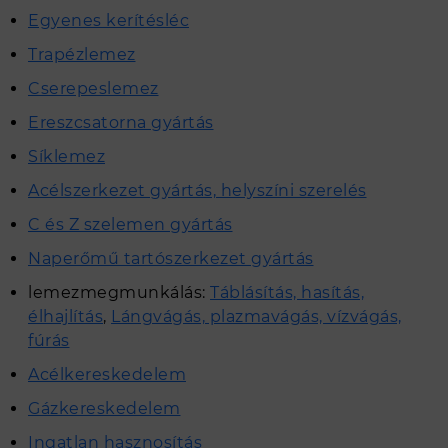
Egyenes kerítésléc
Trapézlemez
Cserepeslemez
Ereszcsatorna gyártás
Síklemez
Acélszerkezet gyártás, helyszíni szerelés
C és Z szelemen gyártás
Naperőmű tartószerkezet gyártás
lemezmegmunkálás:
Táblásítás, hasítás,
élhajlítás
,
Lángvágás, plazmavágás, vízvágás,
fúrás
Acélkereskedelem
Gázkereskedelem
Ingatlan hasznosítás