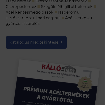
Trapézlemez
Ereszcsatorna-rendszerek
Cserepeslemez
Szegők, élhajlított elemek
Acél kerítésmegoldások
Naperőmű
tartószerkezet, ipari carport
Acélszerkezet-
gyártás, -szerelés
Katalógus megtekintése