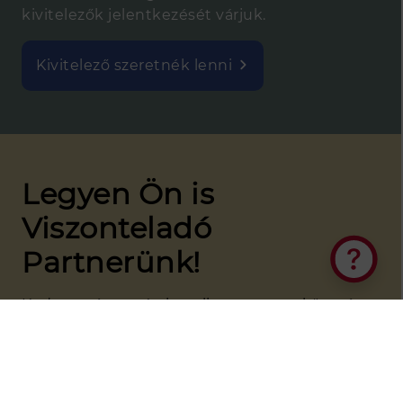
kivitelezők jelentkezését várjuk.
Kivitelező szeretnék lenni
Legyen Ön is
Viszonteladó
Partnerünk!
Elakadt a tervezésben?
Kedvezményes árak, online nyomon követés,
leszállítás bárhová az országban. Kivitelezők,
kereskedők jelentkezését várjuk.
Partner szeretnék lenni