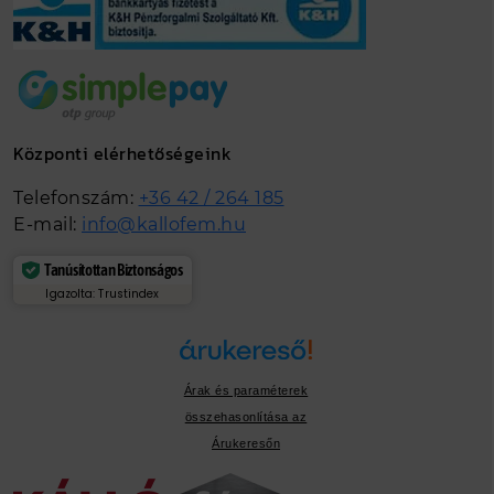
Központi elérhetőségeink
Telefonszám:
+36 42 / 264 185
E-mail:
info@kallofem.hu
Tanúsítottan Biztonságos
Igazolta: Trustindex
Árak és paraméterek
összehasonlítása az
Árukeresőn