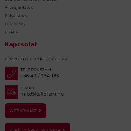
Állásajánlatok
Pályázatok
Letöltések
EKÁER
Kapcsolat
KÖZPONTI ELÉRHETŐSÉGEINK
TELEFONSZÁM
+36 42 / 264 185
E-MAIL
info@kallofem.hu
WEBÁRUHÁZ
KERÍTÉS ÁRKALKULÁTOR