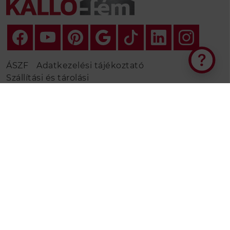
ÁSZF
Adatkezelési tájékoztató
Szállítási és tárolási
tájékoztató
Fizetés
Fordított áfa
nyilatkozat
Panaszbejelentés
Online elállási nyilatkozat
Jelentkezés viszonteladónak
Jelentkezés kivitelezőnek
Árajánlat
Ingyenes színminta igénylés
Szabolcs-Szatmár-Bereg vármegye telephely:
4400 Nyíregyháza, Derkovits u. 106-108.