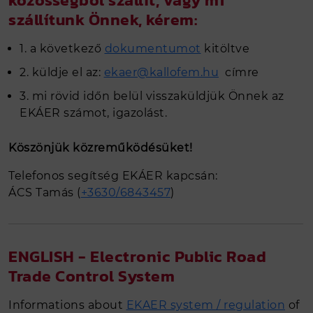
VISSZAHÍVÁS KÉRÉS
szállítunk Önnek, kérem:
TERMÉK
1. a következő
dokumentumot
kitöltve
Kerítés
2. küldje el az:
ekaer@kallofem.hu
címre
Famintás postaládák
3. mi rövid időn belül visszaküldjük Önnek az
EKÁER számot, igazolást.
Trapézlemez
Cserepeslemez
Köszönjük közreműködésüket!
Csatorna
Telefonos segítség EKÁER kapcsán:
Élhajlított elem
ÁCS Tamás (
+3630/6843457
)
C, Z szelemen gyártás
Zártszelvény
Kötőelemek, kiegészítők
ENGLISH - Electronic Public Road
Színes lemeztekercs, színes acél
Trade Control System
tekercslemez és színes acél hasíték
Horganyzott lemeztekercs, horganyzott
Informations about
EKAER system / regulation
of