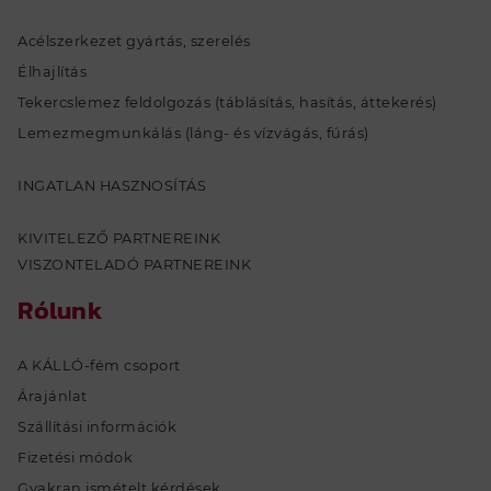
Acélszerkezet gyártás, szerelés
Élhajlítás
Tekercslemez feldolgozás (táblásítás, hasítás, áttekerés)
Lemezmegmunkálás (láng- és vízvágás, fúrás)
INGATLAN HASZNOSÍTÁS
KIVITELEZŐ PARTNEREINK
VISZONTELADÓ PARTNEREINK
Rólunk
A KÁLLÓ-fém csoport
Árajánlat
Szállítási információk
Fizetési módok
Gyakran ismételt kérdések