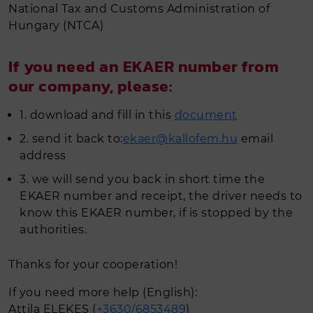
tekercslemez acél hasíték készletről
National Tax and Customs Administration of
Hungary (NTCA)
azonnal
Acél kis- és nagykereskedelem
If you need an EKAER number from
Naperőmű tartószerkezet
our company, please:
Ipari gáz (SIAD)
1. download and fill in this
document
SZOLGÁLTATÁS
2. send it back to:
ekaer@kallofem.hu
email
address
Acélszerkezet gyártás, szerelés
3. we will send you back in short time the
Élhajlítás
EKAER number and receipt, the driver needs to
Tekercslemez feldolgozás (táblásítás,
know this EKAER number, if is stopped by the
hasítás, áttekerés)
authorities.
Lemezmegmunkálás (láng- és vízvágás,
fúrás)
Thanks for your cooperation!
Kivitelező partnereink
If you need more help (English):
Viszonteladó partnereink
Attila ELEKES (
+3630/6853489
)