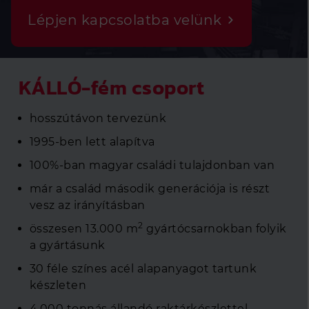
Lépjen kapcsolatba velünk
KÁLLÓ-fém csoport
hosszútávon tervezünk
1995-ben lett alapítva
100%-ban magyar családi tulajdonban van
már a család második generációja is részt
vesz az irányításban
2
összesen 13.000 m
gyártócsarnokban folyik
a gyártásunk
30 féle színes acél alapanyagot tartunk
készleten
4.000 tonnás állandó raktárkészlettel