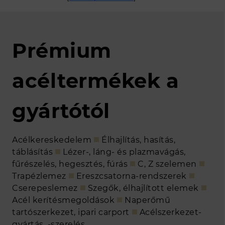
INGATLAN
Prémium
KAPCSOLAT
RÓLUNK
acéltermékek a
A KÁLLÓ-fém csoport
gyártótól
Szállítási információk
Fizetési módok
Gyakran ismételt kérdések
Acélkereskedelem
Élhajlítás, hasítás,
táblásítás
Lézer-, láng- és plazmavágás,
Állásajánlatok
fűrészelés, hegesztés, fúrás
C, Z szelemen
Pályázatok
Trapézlemez
Ereszcsatorna-rendszerek
Letöltések
Cserepeslemez
Szegők, élhajlított elemek
EKÁER
Acél kerítésmegoldások
Naperőmű
tartószerkezet, ipari carport
Acélszerkezet-
gyártás, -szerelés